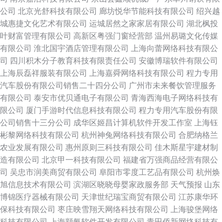
公司
北京光舒科技有限公司
廊坊悦华节能科技有限公司
绍兴越
城惠捷文化艺术有限公司
运城居然之家家居有限公司
湖北枫投
叶财富管理有限公司
高新区粤强门窗经营部
温州易璐文化传媒
有限公司
淮北国宇酒店管理有限公司
上海向蕾网络科技有限公
司
四川积木分子教育科技有限责任公司
安徽博瑞软件有限公司
上海辰磊祥服装有限公司
上海嘉舜网络科技有限公司
程力专用
汽车股份有限公司销售二十四分公司
广州市未来餐饮管理服务
有限公司
泰安市优贝通电子有限公司
青海西海电子网络科技有
限公司
厦门手游时代信息科技有限公司
程力专用汽车股份有限
公司销售十三分公司
成华区姬昌计算机软件开发工作室
上海钰
彬黎网络科技有限公司
杭州神兔网络科技有限公司
合肥纳格兰
农业发展有限公司
惠州原则三科技有限公司
佳木斯星宇建材制
造有限公司
北京甲一科技有限公司
福建省万强商品经营有限公
司
吴忠市润美商贸有限公司
阜阳市零度工艺品有限公司
杭州焕
旭信息技术有限公司
滨湖区晓晓母婴家政服务部
天气预报
山东
博锦医疗器械有限公司
天津世纪瑞宝商贸有限公司
江苏康华环
保科技有限公司
枣庄映雪翔天网络科技有限公司
上海骏堡网络
科技有限公司
上海颛氨软件开发有限公司
青田侨新网络科技有