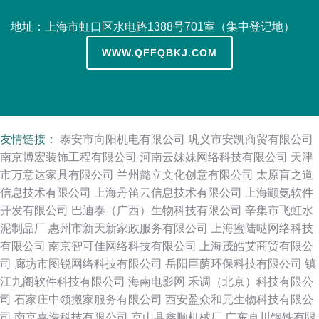
地址：上海市虹口区水电路1388号701室（集中登记地）
WWW.QFFQBKJ.COM
友情链接：
泰安市向阳机电有限公司
巩义市安凯商贸有限公司
南京博宏装饰工程有限公司
河南云妹妹网络科技有限公司
天津
市万意达家具有限公司
兰州懿立文化创意有限公司
太原盲之道
信息技术有限公司
上海丹笛云信息技术有限公司
上海颛氨软件
开发有限公司
巴迪泰（广西）生物科技有限公司
辛集市飞虹水
泥制品厂
惠州市新天新家政服务有限公司
上海蜜陆哒网络科技
有限公司
南京智可佳网络科技有限公司
上海茂皓艾商贸有限公
司
廊坊市图锐网络科技有限公司
岳阳巨荫环保科技有限公司
镇
江九阁软件科技有限公司
海南电影网
禾调（北京）科技有限公
司
石家庄中领搬家服务有限公司
西安盈众和元生物科技有限公
司
南京嘉浩科技有限公司
京山县鑫顺机械厂
广东卓川钢铁有限