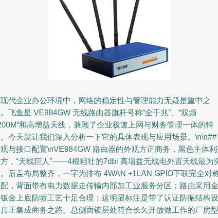
在现代企业办公环境中，网络的稳定性与管理能力无疑是重中之
。飞鱼星 VE984GW 无线路由器旗杆号称“全千兆”、“双频
200M”和高增益天线，兼顾了企业极速上网与财务管理一体的特
。今天就让我们深入分析一下它的具体表现与应用场景。\n\n##
观与接口配置\nVE984GW 路由器的外观方正商务，黑色主体利
方，“天线巨人”——4根粗壮的7dbi 高增益无线电外置天线最为
。后盖布局整齐，一字为排布 4WAN +1LAN GPIO下联完全对
分配，背面带有电力数据走传输内部加工业服务分区；路由采用
属钣金上底防喷工艺十足合理；这明显标注是带了认证防振结构
计真正集成商务之路。总侧面镀层处符合长久开放做工作的厂房