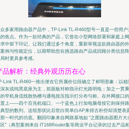
众多家用路由器产品中，TP-Link TL-R460型号一直是一些用户
注的焦点。作为一款经典的产品，它曾在小型网络部署和家庭上
需求中留下印记。让我们通过多个角度，重新审视这款路由器的
观案例与性能定位，以期帮助您在挑选路由产品或回顾分类信息
布局时更具参考感。
产品解析：经典外观历历在心
P-Link TL-R460一推出便在它所属价位段确立了鲜明形象：以稳
的深灰或纯黑底座为主，前面板对称指示灯光路明电；加之一贯
承的窄机身流线散热槽与通电按压指示灯分布匀称。在外网接口
配置上——四个百兆机端口、一个蓝色上行加电脑母按它则保持
由典型的数列。这组形状比后世白简单白AP来得古朴些却清楚表
出那一时代的功底。翻回印象来自网路基地如 “之图路由器图片大
区”（典型案例来自 IT168Router集等商业平台记录的过去产品